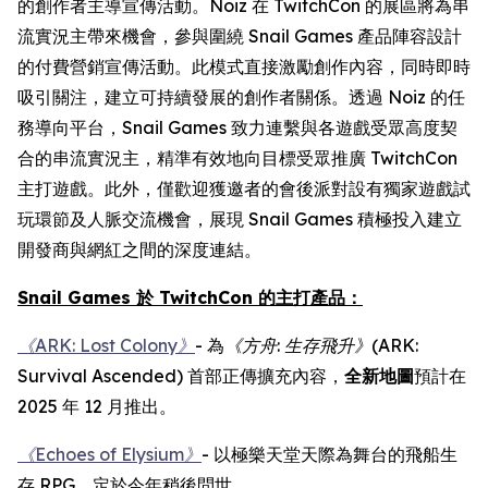
的創作者主導宣傳活動。Noiz 在 TwitchCon 的展區將為串
流實況主帶來機會，參與圍繞 Snail Games 產品陣容設計
的付費營銷宣傳活動。此模式直接激勵創作內容，同時即時
吸引關注，建立可持續發展的創作者關係。透過 Noiz 的任
務導向平台，Snail Games 致力連繫與各遊戲受眾高度契
合的串流實況主，精準有效地向目標受眾推廣 TwitchCon
主打遊戲。此外，僅歡迎獲邀者的會後派對設有獨家遊戲試
玩環節及人脈交流機會，展現 Snail Games 積極投入建立
開發商與網紅之間的深度連結。
Snail Games 於 TwitchCon 的主打產品：
《ARK: Lost Colony》
- 為
《方舟
:
生存飛升》
(ARK:
Survival Ascended)
首部正傳擴充內容，
全新地圖
預計在
2025 年 12 月推出。
《Echoes of Elysium》
- 以極樂天堂天際為舞台的飛船生
存 RPG，定於今年稍後問世。