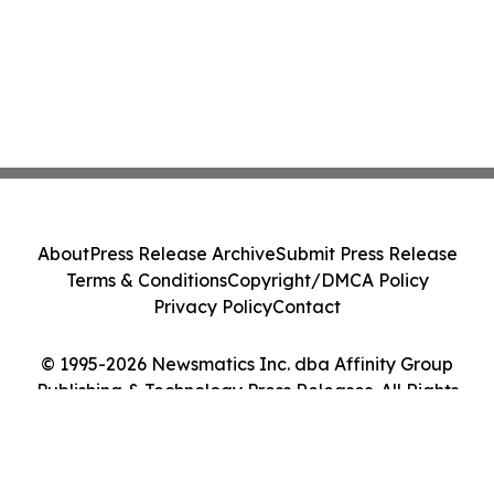
About
Press Release Archive
Submit Press Release
Terms & Conditions
Copyright/DMCA Policy
Privacy Policy
Contact
© 1995-2026 Newsmatics Inc. dba Affinity Group
Publishing & Technology Press Releases. All Rights
Reserved.
Cookie Settings / Your Privacy Choices