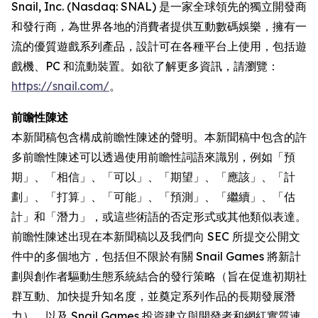
Snail, Inc. (Nasdaq: SNAL) 是一家全球領先的獨立開發商
和發行商，為世界各地的消費者提供互動數碼娛樂，擁有一
流的優質遊戲系列產品，設計可在各種平台上使用，包括遊
戲機、PC 和流動裝置。如欲了解更多資訊，請瀏覽：
https://snail.com/
。
前瞻性陳述
本新聞稿包含構成前瞻性陳述的聲明。本新聞稿中包含的許
多前瞻性陳述可以透過使用前瞻性詞語來識別，例如「預
期」、「相信」、「可以」、「期望」、「應該」、「計
劃」、「打算」、「可能」、「預測」、「繼續」、「估
計」和「潛力」，或這些術語的否定形式或其他類似表達。
前瞻性陳述出現在本新聞稿以及我們向 SEC 所提交公開文
件中的多個地方，包括但不限於有關 Snail Games 將新計
劃與創作者驅動生態系統結合的發行策略（旨在促進初期社
群互動、加快提升知名度，並奠定系列作品的長期發展潛
力），以及 Snail Games 投資建立與開發者和網紅實質連