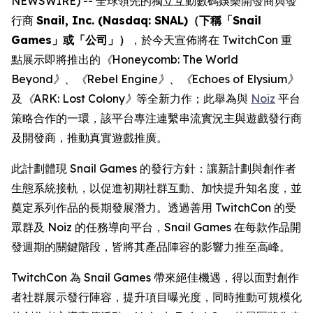
NEWSWIRE) -- 全球領先的獨立互動數碼娛樂開發商與發
行商
Snail, Inc. (Nasdaq: SNAL)（下稱「Snail
Games」或「公司」）
，於今天宣佈將在 TwitchCon 重
點展示即將推出的
《Honeycomb: The World
Beyond》
、
《Rebel Engine》
、
《Echoes of Elysium》
及
《ARK: Lost Colony》
等全新力作；此舉為與
Noiz
平台
策略合作的一環，該平台專注連繫串流實況主與遊戲發行商
及開發商，推動真實遊戲推廣。
此計劃體現 Snail Games 的發行方針：讓新計劃與創作者
生態系統接軌，以促進初期社群互動、加快提升知名度，並
奠定系列作品的長期發展潛力。透過善用 TwitchCon 的受
眾群及 Noiz 的任務導向平台，Snail Games 在每款作品開
發週期的關鍵階段，皆將其產品陣容的影響力推至高峰。
TwitchCon 為 Snail Games 帶來絕佳機遇，得以面對創作
者社群展示發行陣容，提升項目曝光度，同時推動可規模化