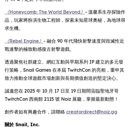
《Honeycomb: The World Beyond》
- 溫馨系生存探險作
品，玩家將扮演生物工程師，探索未知星球奧秘，為地球尋
求生機。
《Rebel Engine》
- 融合 90 年代飛快射擊速度與毀滅性近
戰連擊的極致動感復古射擊遊戲。
透過聚焦社群建立、網紅互動與早期系列 IP 建立的多元發
行策略，Snail Games 在本屆 TwitchCon 的亮相，重申其
致力推動全球遊戲市場創新與長期價值創造的堅定決心。
誠邀您在 2025 年 10 月 17 日至 19 日期間蒞臨聖地牙哥
TwitchCon 西南館 2115 號 Noiz 展廳，掌握最新動態！
創作者如有興趣合作，請聯絡
creatordirect@noiz.gg
關於 Snail, Inc.