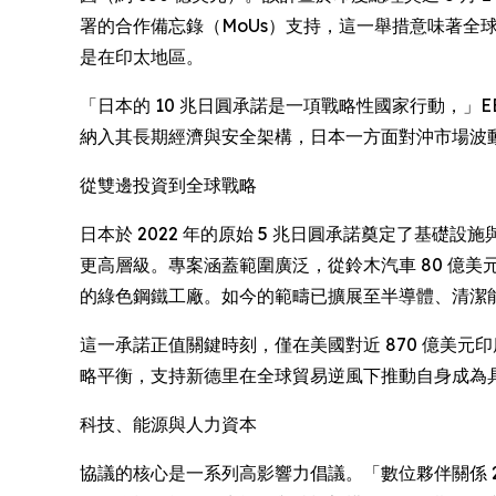
署的合作備忘錄（MoUs）支持，這一舉措意味著全
是在印太地區。
「日本的 10 兆日圓承諾是一項戰略性國家行動，」EBC
納入其長期經濟與安全架構，日本一方面對沖市場波
從雙邊投資到全球戰略
日本於 2022 年的原始 5 兆日圓承諾奠定了基礎設
更高層級。專案涵蓋範圍廣泛，從鈴木汽車 80 億美
的綠色鋼鐵工廠。如今的範疇已擴展至半導體、清潔
這一承諾正值關鍵時刻，僅在美國對近 870 億美
略平衡，支持新德里在全球貿易逆風下推動自身成為
科技、能源與人力資本
協議的核心是一系列高影響力倡議。「數位夥伴關係 