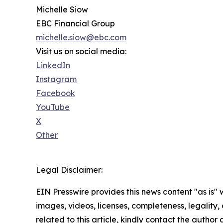
Michelle Siow
EBC Financial Group
michelle.siow@ebc.com
Visit us on social media:
LinkedIn
Instagram
Facebook
YouTube
X
Other
Legal Disclaimer:
EIN Presswire provides this news content "as is" 
images, videos, licenses, completeness, legality, o
related to this article, kindly contact the author