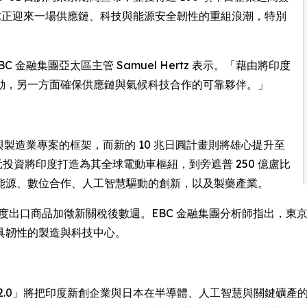
球正迎來一場供應鏈、科技與能源安全韌性的重組浪潮，特別
 金融集團亞太區主管 Samuel Hertz 表示。「藉由將印度
動，另一方面確保供應鏈與氣候科技合作的可靠夥伴。」
施與製造業專案的框架，而新的 10 兆日圓計畫則將雄心提升至
元投資將印度打造為其全球電動車樞紐，到旁遮普 250 億盧比
能源、數位合作、人工智慧驅動的創新，以及製藥產業。
元印度出口商品加徵新關稅後數週。EBC 金融集團分析師指出，
具韌性的製造與科技中心。
2.0」將把印度新創企業與日本在半導體、人工智慧與關鍵礦產