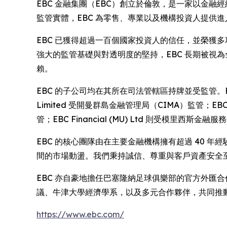
EBC 金融集團（EBC）創立於倫敦，是一家以金
監管實體，EBC 為零售、專業以及機構投資人提供
EBC 已獲得超過一百個國家投資人的信任，並榮獲多
強大的監管基礎與對透明度的堅持，EBC 長期被視
賴。
EBC 的子公司均在其所在司法管轄區持牌並受監管。EBC Finan
Limited 受開曼群島金融管理局（CIMA）監管；EBC Finan
管；EBC Financial (MU) Ltd 則受模里西斯
EBC 的核心團隊由在主要金融機構擁有超過 40 年
間的市場動盪。我們秉持誠信、尊重與客戶資產安全
EBC 亦自豪地擔任巴塞隆納足球俱樂部的官方外匯合作夥
議、牛津大學經濟學系，以及多元合作夥伴，共同推
https://www.ebc.com/