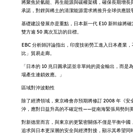
將聚焦於氫能、再生能源與碳權架構，確保長期增長與
承諾，對鋰與稀土的清潔能源需求將推升全球供應競
基礎建設發展亦是重點，日本新一代 E10 新幹線將
雙方逾 50 萬次互訪的目標。
EBC 分析師評論指出，印度技術勞工進入日本產業
比」貿易走廊。
「日本的 10 兆日圓承諾並非單純的資金輸出，而是
場產生連鎖效應。」
區域對沖波動性
除了經濟領域，東京峰會亦預期將修訂 2008 年《
沖，應對日益升高的不確定性——從南海緊張局勢到美
對新德里而言，與東京的更緊密關係不僅是平衡中國
追求與日本更深層的安全與經濟對接，顯示其希望同