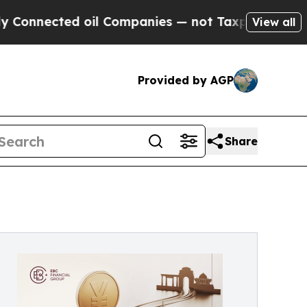
ected oil Companies — not Taxpayers — the Chanc
View all
Provided by AGP
Share