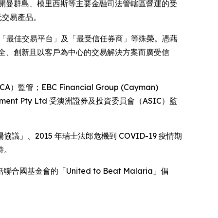
、開曼群島、模里西斯等主要金融司法管轄區營運的受
元交易產品。
，榮獲「最佳交易平台」及「最受信任券商」等殊榮。憑藉
安全、創新且以客戶為中心的交易解決方案而廣受信
管；EBC Financial Group (Cayman)
anagement Pty Ltd 受澳洲證券及投資委員會（ASIC）監
、2015 年瑞士法郎危機到 COVID-19 疫情期
待。
的「United to Beat Malaria」倡