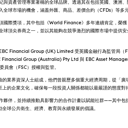
融經紀與資產管理專業著稱的全球品牌。透過其在包括英國、澳洲
進入全球市場的機會，涵蓋外匯、商品、差價合約（CFDs）等多
項國際獎項，其中包括《World Finance》多年連續肯定
為全球頂尖券商之一，並以其能夠在競爭激烈的國際市場中提供
cial Group (UK) Limited 受英國金融行為監管局（FCA）監
cial Group (Australia) Pty Ltd 與 EBC Asset M
金融服務委員會（FSC）授權與監管。
經驗的業界資深人士組成，他們曾親歷多個重大經濟周期，從「廣場協議」
至上的企業文化，確保每一段投資人關係都能以最嚴謹的態度對
伴，並持續推動具影響力的合作計畫以賦能社群——其中包括聯合國基金會
動全球公共衛生、經濟、教育與永續發展的倡議。