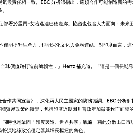
氣候責任相一致。EBC 分析師指出，這類合作可能創造新的需
爭。
確定部署於孟買–艾哈邁達巴德走廊。協議也包含人力面向：未來五
，不僅能提升生產力，也能深化文化與金融連結。對印度而言，這
為全球價值鏈打造前瞻韌性，」Hertz 補充道。「這是一個長
安全合作共同宣言》，深化兩大民主國家的防務協調。EBC 分
國貿易政策的轉變，包括印度近期因川普政府加徵關稅而面臨的 近
，同時也是鞏固「印度製造、世界共享」戰略，藉此分散出口市
時扮演地緣政治穩定器與增長樞紐的角色。