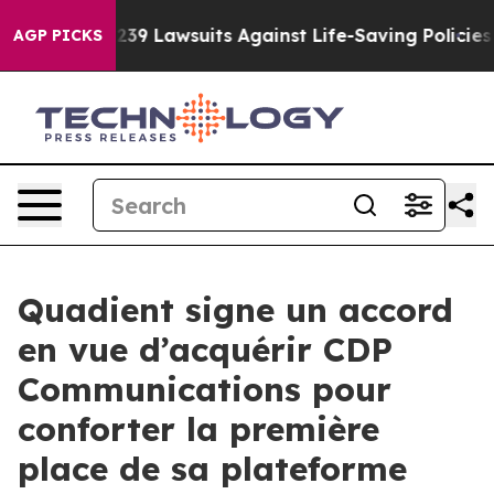
 Food’s 239 Lawsuits Against Life-Saving Policies
He’s
AGP PICKS
Quadient signe un accord
en vue d’acquérir CDP
Communications pour
conforter la première
place de sa plateforme